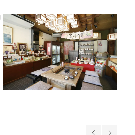
日
。
、