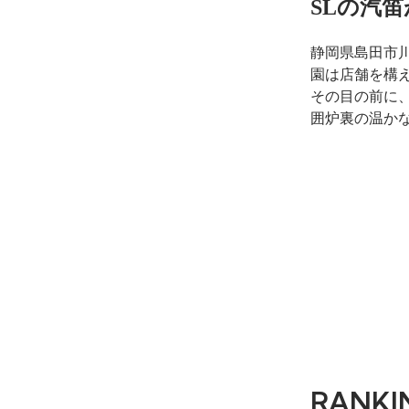
SLの汽
静岡県島田市
園は店舗を構
その目の前に
囲炉裏の温か
RANKI