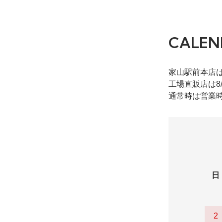
CALEN
家山駅前本店
工場直販店は8
通常時は営業時
日
2