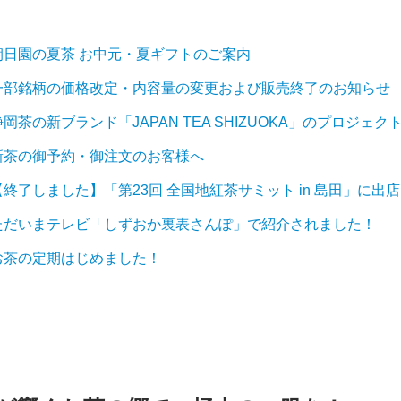
03 朝日園の夏茶 お中元・夏ギフトのご案内
/01 一部銘柄の価格改定・内容量の変更および販売終了のお知らせ
15 静岡茶の新ブランド「JAPAN TEA SHIZUOKA」のプロジェ
01 新茶の御予約・御注文のお客様へ
16 【終了しました】「第23回 全国地紅茶サミット in 島田」に出
/02 ただいまテレビ「しずおか裏表さんぽ」で紹介されました！
01 お茶の定期はじめました！