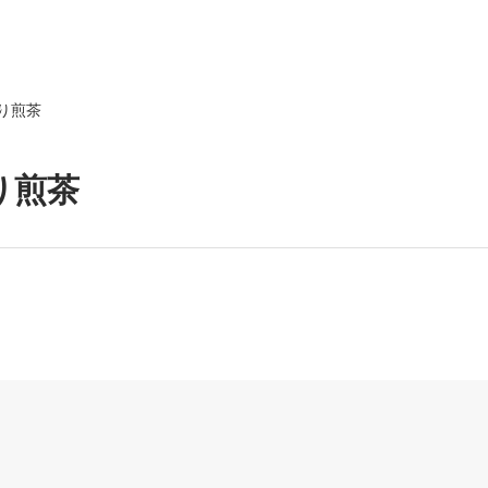
り煎茶
り煎茶