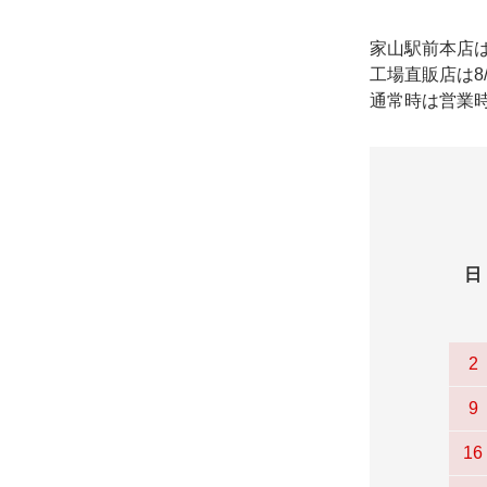
家山駅前本店
工場直販店は8
通常時は営業時
日
2
9
16