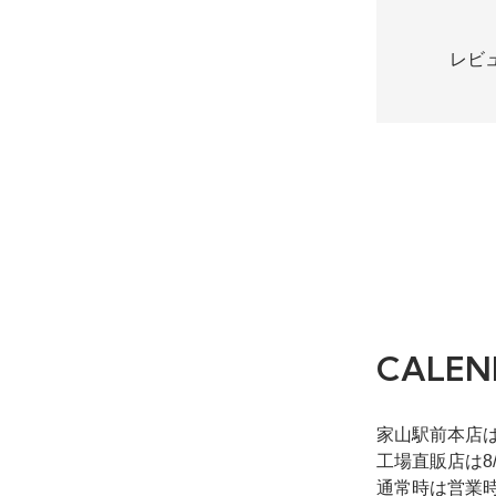
30円(税込33円
レビ
200g専用袋
30円(税込33円
包装
50円(税込55円
CALEN
家山駅前本店
工場直販店は8
通常時は営業時