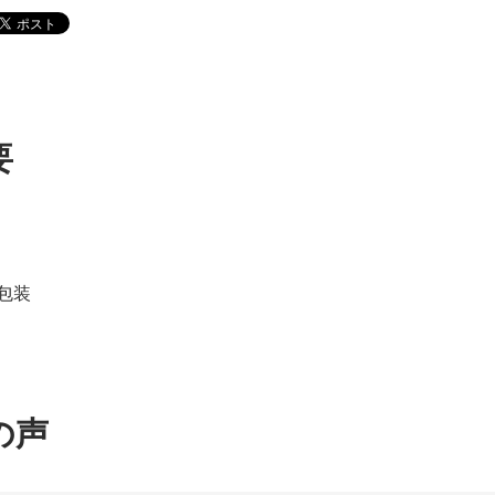
要
g包装
の声